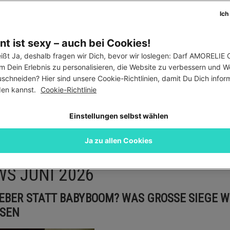
Ich
t ist sexy – auch bei Cookies!
ißt Ja, deshalb fragen wir Dich, bevor wir loslegen: Darf AMORELIE C
m Dein Erlebnis zu personalisieren, die Website zu verbessern und W
25.889 Ansichten
schneiden? Hier sind unsere Cookie-Richtlinien, damit Du Dich informi
 SEX NEWS: NEUES AUS DER WELT DES 
en kannst. 
Cookie-Richtlinie
Tina Baum
Einstellungen selbst wählen
igkeiten, Erkenntnisse und Errungenschaften rund um die schönste
Ja zu allen Cookies
st Du regelmäßig
die heißesten Sex News
. Viel Spaß beim Lesen!
WS JUNI 2026
EBER STATT BABYBOOM? WAS GROSSE SIEGE WIRK
N