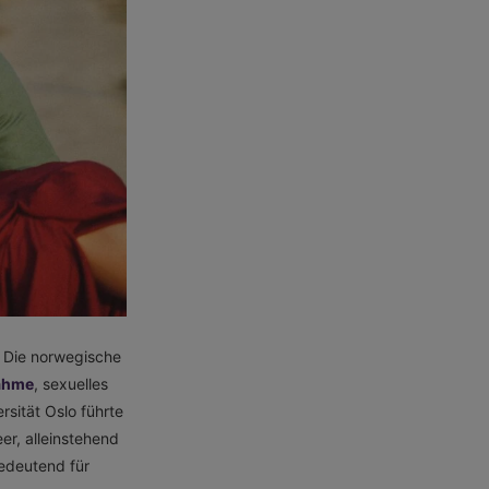
. Die norwegische
nahme
, sexuelles
rsität Oslo führte
er, alleinstehend
bedeutend für