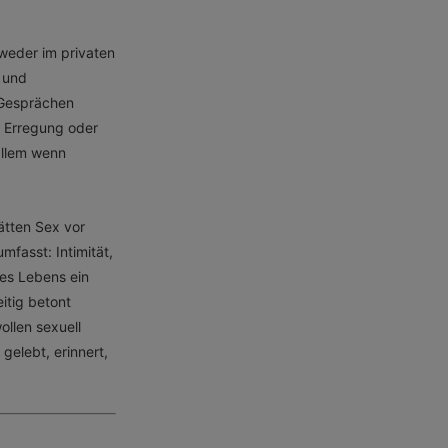
 weder im privaten
 und
 Gesprächen
 Erregung oder
allem wenn
ätten Sex vor
mfasst: Intimität,
des Lebens ein
eitig betont
ollen sexuell
gelebt, erinnert,