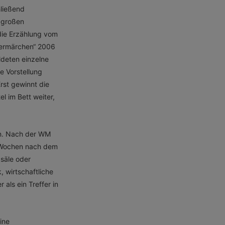
hließend
 großen
 die Erzählung vom
ermärchen“ 2006
deten einzelne
e Vorstellung
Erst gewinnt die
l im Bett weiter,
ln. Nach der WM
0 Wochen nach dem
ßsäle oder
, wirtschaftliche
 als ein Treffer in
ine