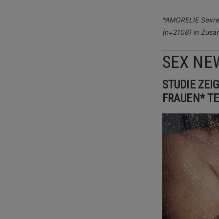
*AMORELIE Sexrep
(n=2108) in Zusa
SEX NE
STUDIE ZEI
FRAUEN* TE