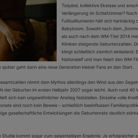
Torjubel, kollektive Ekstase und ansc
Verlängerung im Schlafzimmer? Nach
Fußballturnieren hält sich hartnäckig
Babyboom. Sowohl nach dem „Somm
als auch nach dem WM-Titel 2014 mel
Kliniken steigende Geburtenzahlen. Di
klingt schließlich ziemlich einladend: 
Nationalelf und man feiert den WM-Tite
später geht dann eine neue Generation kleiner Fans an den Start.
e Gesamtzahlen nimmt dem Mythos allerdings den Wind aus den Sege
hl der Geburten im ersten Halbjahr 2007 sogar leicht. Auch rund 4
ieß sich kein ungewöhnlicher Anstieg feststellen. Einzelne volle Krei
nate sind noch kein Beweis – schließlich beeinflussen Familienpolitik
ige gesellschaftliche Entwicklungen die Geburtenrate deutlich stärker
.
le Studie kommt sogar zum gegenteiligen Ergebnis: Je erfolgreicher e