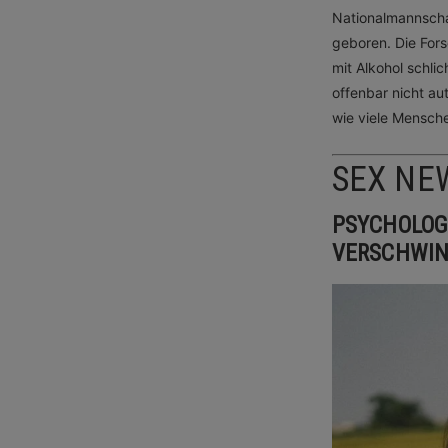
Nationalmannscha
geboren. Die For
mit Alkohol schlic
offenbar nicht au
wie viele Mensch
SEX NE
PSYCHOLOGI
VERSCHWIN