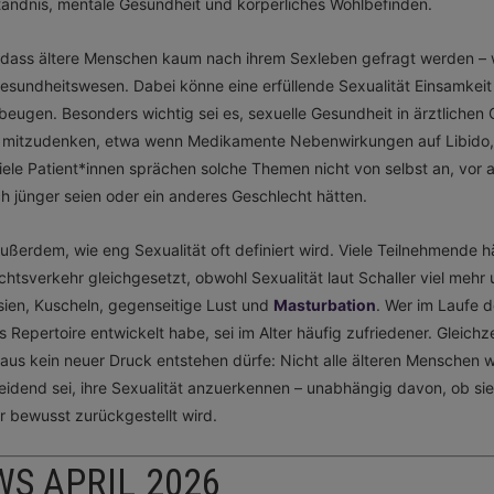
tändnis, mentale Gesundheit und körperliches Wohlbefinden.
rt, dass ältere Menschen kaum nach ihrem Sexleben gefragt werden –
esundheitswesen. Dabei könne eine erfüllende Sexualität Einsamkeit
eugen. Besonders wichtig sei es, sexuelle Gesundheit in ärztlichen
 mitzudenken, etwa wenn Medikamente Nebenwirkungen auf Libido,
iele Patient*innen sprächen solche Themen nicht von selbst an, vor 
ch jünger seien oder ein anderes Geschlecht hätten.
außerdem, wie eng Sexualität oft definiert wird. Viele Teilnehmende h
chtsverkehr gleichgesetzt, obwohl Sexualität laut Schaller viel mehr u
sien, Kuscheln, gegenseitige Lust und
Masturbation
. Wer im Laufe 
s Repertoire entwickelt habe, sei im Alter häufig zufriedener. Gleichz
raus kein neuer Druck entstehen dürfe: Nicht alle älteren Menschen w
heidend sei, ihre Sexualität anzuerkennen – unabhängig davon, ob sie 
 bewusst zurückgestellt wird.
WS APRIL 2026