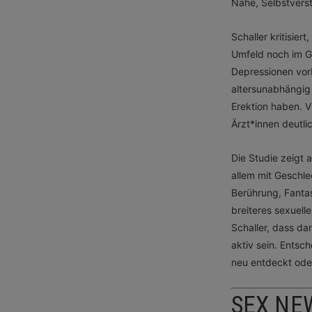
Nähe, Selbstvers
Schaller kritisie
Umfeld noch im G
Depressionen vorb
altersunabhängig
Erektion haben. V
Ärzt*innen deutli
Die Studie zeigt 
allem mit Geschle
Berührung, Fanta
breiteres sexuelle
Schaller, dass da
aktiv sein. Entsc
neu entdeckt oder
SEX NE