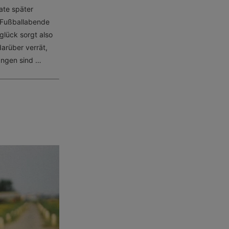
ate später
 Fußballabende
lglück sorgt also
darüber verrät,
angen sind …