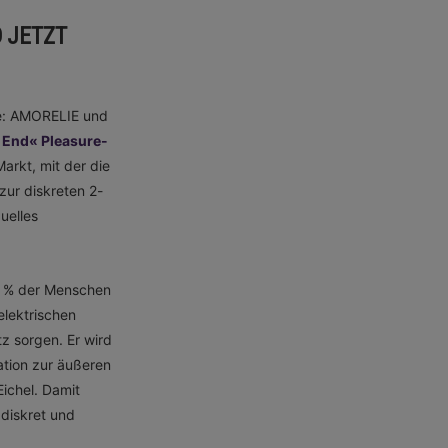
 JETZT
he: AMORELIE und
End« Pleasure-
arkt, mit der die
zur diskreten 2-
uelles
6 % der Menschen
elektrischen
tz sorgen. Er wird
ation zur äußeren
Eichel. Damit
 diskret und