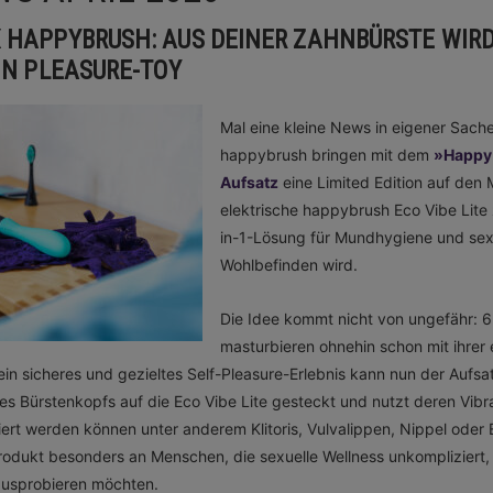
 HAPPYBRUSH: AUS DEINER ZAHNBÜRSTE WIRD
EIN PLEASURE-TOY
Mal eine kleine News in eigener Sac
happybrush bringen mit dem
»Happy 
Aufsatz
eine Limited Edition auf den M
elektrische happybrush Eco Vibe Lite 
in-1-Lösung für Mundhygiene und sex
Wohlbefinden wird.
Die Idee kommt nicht von ungefähr: 
masturbieren ohnehin schon mit ihrer 
ein sicheres und gezieltes Self-Pleasure-Erlebnis kann nun der Aufsa
des Bürstenkopfs auf die Eco Vibe Lite gesteckt und nutzt deren Vibr
iert werden können unter anderem Klitoris, Vulvalippen, Nippel oder 
Produkt besonders an Menschen, die sexuelle Wellness unkompliziert,
 ausprobieren möchten.