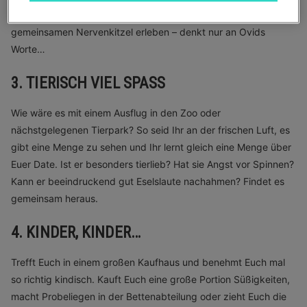
näherkommen und in schwindelerregenden Höhen
gemeinsamen Nervenkitzel erleben – denkt nur an Ovids
Worte…
3. TIERISCH VIEL SPASS
Wie wäre es mit einem Ausflug in den Zoo oder
nächstgelegenen Tierpark? So seid Ihr an der frischen Luft, es
gibt eine Menge zu sehen und Ihr lernt gleich eine Menge über
Euer Date. Ist er besonders tierlieb? Hat sie Angst vor Spinnen?
Kann er beeindruckend gut Eselslaute nachahmen? Findet es
gemeinsam heraus.
4. KINDER, KINDER…
Trefft Euch in einem großen Kaufhaus und benehmt Euch mal
so richtig kindisch. Kauft Euch eine große Portion Süßigkeiten,
macht Probeliegen in der Bettenabteilung oder zieht Euch die