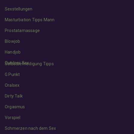
Sexstellungen
Masturbation Tipps Mann
Prostatamassage
Blowjob
Handjob
Outdoor Sex
Selbstbefriedigung Tipps
G Punkt
Oralsex
Dirty Talk
Orgasmus
Vorspiel
Schmerzen nach dem Sex