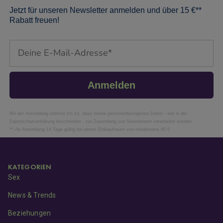
Jetzt für unseren Newsletter anmelden und über 15 €**
Rabatt freuen!
Email
Anmelden
Mit der Anmeldung stimme ich zu, dass meine personenbezogenen Daten - wie in der
Datenschutzerklärung beschrieben - zur Zusendung von Newslettern verarbeitet werden.
** Ab Anmeldung 14 Tage gültig bei einem Einkaufswert von mindestens 90 €
KATEGORIEN
Sex
News & Trends
Beziehungen