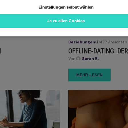
Einstellungen selbst wählen
Ja zu allen Cookies
Beziehungen
477 Ansichten
N
OFFLINE-DATING: DE
Von
Sarah B.
MEHR LESEN