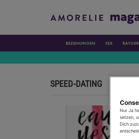
BEZIEHUNGEN
SEX
RATGEB
SPEED-DATING
Consen
Nur Ja he
setzen, u
Dich zuzu
entscheid