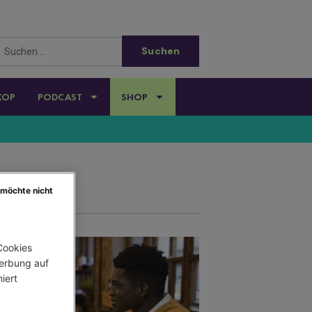
KOP
PODCAST
SHOP
 möchte nicht
ookies 
erbung auf 
ert 