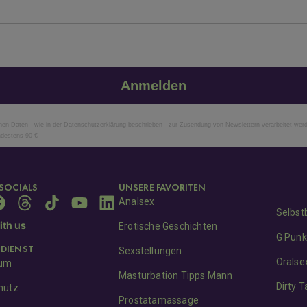
Anmelden
n Daten - wie in der Datenschutzerklärung beschrieben - zur Zusendung von Newslettern verarbeitet wer
ndestens 90 €
SOCIALS
UNSERE FAVORITEN
Analsex
Selbst
th us
Erotische Geschichten
G Punk
DIENST
Sexstellungen
Oralse
sum
Masturbation Tipps Mann
Dirty T
hutz
Prostatamassage