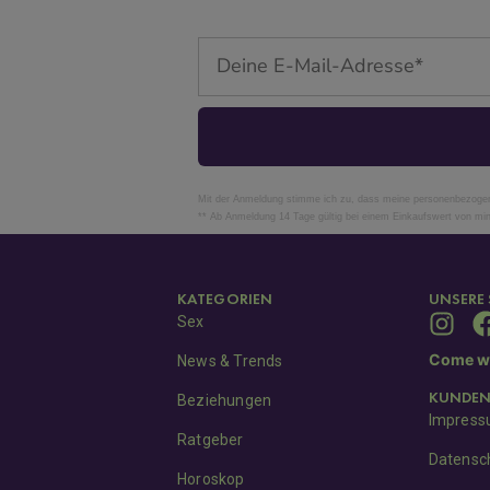
Email
Mit der Anmeldung stimme ich zu, dass meine personenbezogene
** Ab Anmeldung 14 Tage gültig bei einem Einkaufswert von mi
KATEGORIEN
UNSERE 
Sex
Come wi
News & Trends
KUNDEN
Beziehungen
Impres
Ratgeber
Datensc
Horoskop