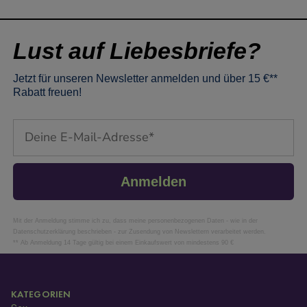
Lust auf Liebesbriefe?
Jetzt für unseren Newsletter anmelden und über 15 €**
Rabatt freuen!
Email
Anmelden
Mit der Anmeldung stimme ich zu, dass meine personenbezogenen Daten - wie in der
Datenschutzerklärung beschrieben - zur Zusendung von Newslettern verarbeitet werden.
** Ab Anmeldung 14 Tage gültig bei einem Einkaufswert von mindestens 90 €
KATEGORIEN