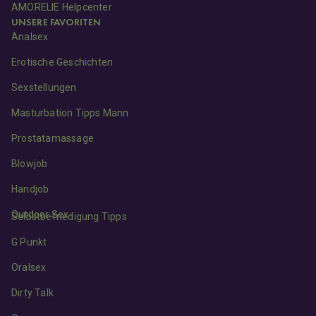
AMORELIE Helpcenter
UNSERE FAVORITEN
Analsex
Erotische Geschichten
Sexstellungen
Masturbation Tipps Mann
Prostatamassage
Blowjob
Handjob
Outdoor Sex
Selbstbefriedigung Tipps
G Punkt
Oralsex
Dirty Talk