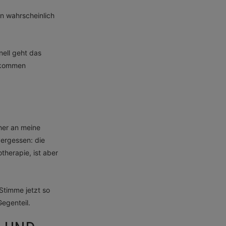
en wahrscheinlich
nell geht das
e kommen
öher an meine
 vergessen: die
therapie, ist aber
 Stimme jetzt so
Gegenteil.