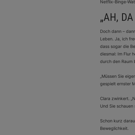
Netflix-Binge-Wa
„AH, DA
Doch dann – dann 
Leben. Ja, ich fre
dass sogar die B
diesmal: Im Flur h
durch den Raum bl
„Müssen Sie eigent
gespielt ernster 
Clara zwinkert. „
Und Sie schauen s
Schon kurz darauf
Beweglichkeit.