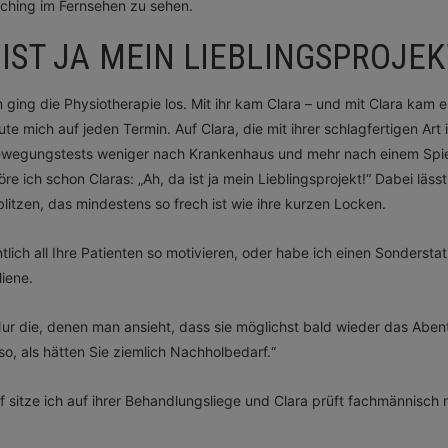
tching im Fernsehen zu sehen.
 IST JA MEIN LIEBLINGSPROJEK
ging die Physiotherapie los. Mit ihr kam Clara – und mit Clara kam 
ute mich auf jeden Termin. Auf Clara, die mit ihrer schlagfertigen Art
ewegungstests weniger nach Krankenhaus und mehr nach einem Spie
öre ich schon Claras: „Ah, da ist ja mein Lieblingsprojekt!“ Dabei lässt
itzen, das mindestens so frech ist wie ihre kurzen Locken.
lich all Ihre Patienten so motivieren, oder habe ich einen Sonderstatu
Miene.
Nur die, denen man ansieht, dass sie möglichst bald wieder das Aben
o, als hätten Sie ziemlich Nachholbedarf.“
 sitze ich auf ihrer Behandlungsliege und Clara prüft fachmännisch