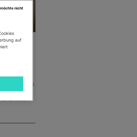
 möchte nicht
ookies 
erbung auf 
ert 
Monate. Wir haben
oder real. Die
 kühles Getränk