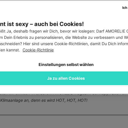
Ich
t ist sexy – auch bei Cookies!
ißt Ja, deshalb fragen wir Dich, bevor wir loslegen: Darf AMORELIE C
m Dein Erlebnis zu personalisieren, die Website zu verbessern und W
hichten
61.503 Ansichten
schneiden? Hier sind unsere Cookie-Richtlinien, damit Du Dich informi
werb
en kannst. 
Cookie-Richtlinie
 SOMMER NEU BEGINNT
Einstellungen selbst wählen
von
Gast
Ja zu allen Cookies
eknallt“ – unter diesem Motto feiern wir in diesem Jahr die heißen 
fen, Eure erotischen Sommergeschichten mit uns zu teilen, ob fiktiv 
teilen wir exklusiv in unserem AMORELIE Magazin. Schnappt Euch ein
 Klimaanlage an, denn es wird HOT, HOT, HOT!