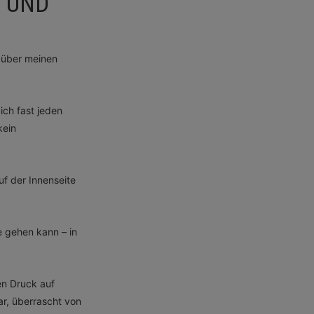
 UND
m über meinen
ich fast jeden
kein
uf der Innenseite
e gehen kann – in
en Druck auf
ar, überrascht von