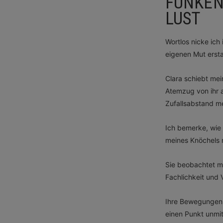
FUNKEN
LUST
Wortlos nicke ich
eigenen Mut ersta
Clara schiebt mein
Atemzug von ihr a
Zufallsabstand me
Ich bemerke, wie 
meines Knöchels 
Sie beobachtet mi
Fachlichkeit und
Ihre Bewegungen b
einen Punkt unmit