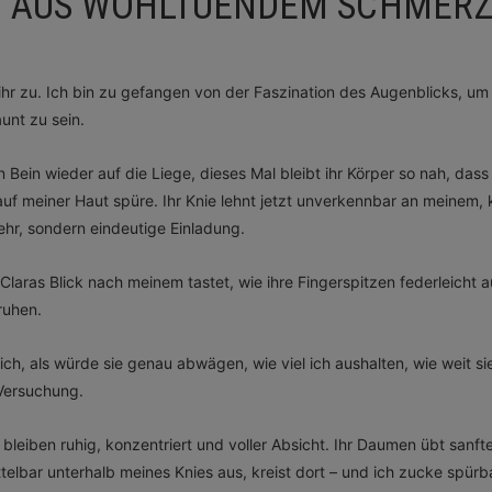
 AUS WOHLTUENDEM SCHMERZ
 ihr zu. Ich bin zu gefangen von der Faszination des Augenblicks, u
unt zu sein.
 Bein wieder auf die Liege, dieses Mal bleibt ihr Körper so nah, dass 
uf meiner Haut spüre. Ihr Knie lehnt jetzt unverkennbar an meinem, 
hr, sondern eindeutige Einladung.
Claras Blick nach meinem tastet, wie ihre Fingerspitzen federleicht a
ruhen.
ch, als würde sie genau abwägen, wie viel ich aushalten, wie weit si
 Versuchung.
leiben ruhig, konzentriert und voller Absicht. Ihr Daumen übt sanft
telbar unterhalb meines Knies aus, kreist dort – und ich zucke spürb