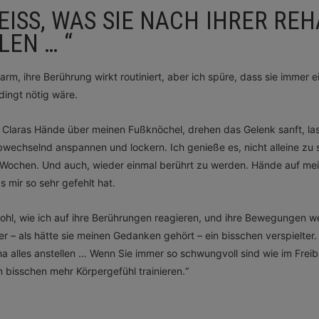
ISS, WAS SIE NACH IHRER REHA
EN … “
warm, ihre Berührung wirkt routiniert, aber ich spüre, dass sie immer 
dingt nötig wäre.
en Claras Hände über meinen Fußknöchel, drehen das Gelenk sanft, la
chselnd anspannen und lockern. Ich genieße es, nicht alleine zu se
n Wochen. Und auch, wieder einmal berührt zu werden. Hände auf me
s mir so sehr gefehlt hat.
 wohl, wie ich auf ihre Berührungen reagieren, und ihre Bewegungen w
ber – als hätte sie meinen Gedanken gehört – ein bisschen verspielter
ha alles anstellen … Wenn Sie immer so schwungvoll sind wie im Freiba
in bisschen mehr Körpergefühl trainieren.“