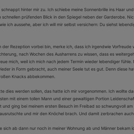
s schnappt hinter mir zu. Ich schiebe meine Sonnenbrille ins Haar und
 schnellen prüfenden Blick in den Spiegel neben der Garderobe. Nic
wie ich aussehe, aber ich will mir selbst versichern: Du siehst lebend
 der Rezeption vorbei bin, merke ich, dass ich irgendwie Vorfreude v
eichterung, nach Wochen des Ausharrens zu wissen, dass es weitergeh
reue mich, weil ich mich nach jedem Termin wieder lebendiger fühle. 
wieder in Form gebracht, auch meiner Seele tut es gut. Denn diese h
roßen Knacks abbekommen.
te dies werden sollen, das hatte ich mir vorgenommen. Ich wollte d
sten mit einem tollen Mann und einer gewaltigen Portion Leidenschaf
rt und ging bei meinem ersten Besuch im Freibad so schwungvoll a
h ausrutschte und mir den Knöchel brach. Und damit zerbrachen auch
te sich ab dann nur noch in meiner Wohnung ab und Männer bekam i