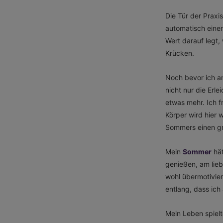
Die Tür der Praxi
automatisch einen
Wert darauf legt, 
Krücken.
Noch bevor ich an
nicht nur die Erl
etwas mehr. Ich f
Körper wird hier 
Sommers einen g
Mein
Sommer
hät
genießen, am lieb
wohl übermotivie
entlang, dass ic
Mein Leben spiel