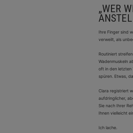
„WER WE
NSTELL
Ihre Finger sind 
verweilt, als unbe
Routiniert streif
Wadenmuskeln abwe
oft in den letzte
spüren. Etwas, da
Clara registriert
aufdringlicher, a
Sie nach Ihrer Re
Ihnen vielleicht e
Ich lache.