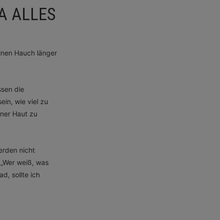
 ALLES A
einen Hauch länger
ssen die
in, wie viel zu
iner Haut zu
erden nicht
. „Wer weiß, was
d, sollte ich