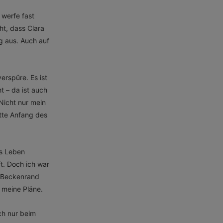
 werfe fast
ht, dass Clara
ig aus. Auch auf
erspüre. Es ist
t – da ist auch
Nicht nur mein
atte Anfang des
as Leben
t. Doch ich war
m Beckenrand
 meine Pläne.
ch nur beim