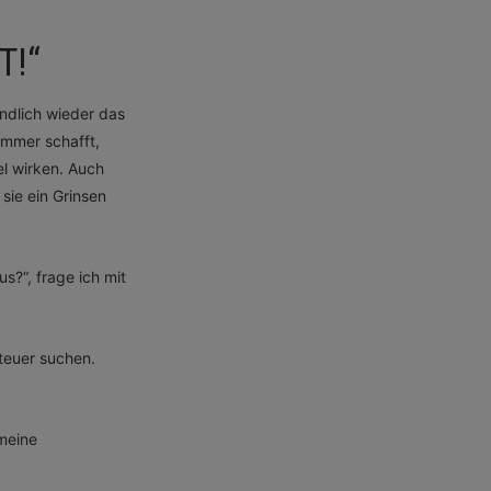
T!“
endlich wieder das
 immer schafft,
l wirken. Auch
 sie ein Grinsen
s?“, frage ich mit
teuer suchen.
 meine