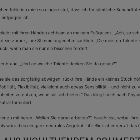
en fühle ich mich so eingerostet, dass ich für sämtliche Schandtat
 entgegne ich.
 bleibt mit ihren Händen achtsam an meinem Fußgelenk. „Ach, so sch
gibt sie zurück, ihre Stimme angenehm sachlich. „Die meisten Talent
rück, wenn man sie nur ein bisschen fordert.“
genbraue. „Und an welche Talente denken Sie da genau?“
sse sie das sorgfältig abwägen, rückt ihre Hände ein kleines Stück h
ilität, Flexibilität, vielleicht auch etwas Sensibilität – und nicht zu
nheiten zu nutzen, wenn sie sich bieten.“ Das klingt noch nach Physio
eutral formuliert.
er zu mir heran. „Wollen Sie daran arbeiten?“, haucht sie, wobei ihre
als wäre dies ein ganz neutrales Angebot – ihr Blick aber verrät das 