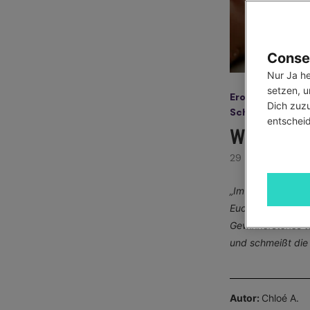
Consen
Nur Ja he
setzen, u
Erotische Gesc
Dich zuzu
Schreibwettbe
entscheid
WENN DER
29 August 2025,
„Im Sommer wird g
Euch dazu aufgeru
Gewinnerstories 
und schmeißt die
Autor:
Chloé A.