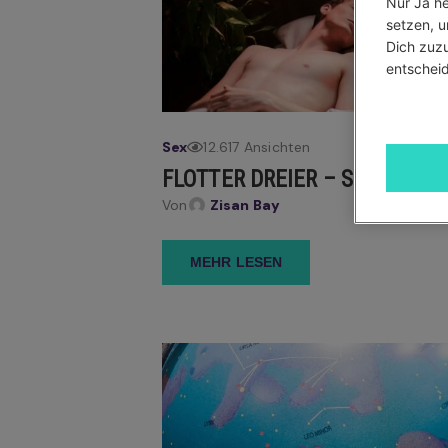
Nur Ja he
setzen, u
Dich zuzu
entscheid
Sex
12.617 Ansichten
FLOTTER DREIER – SO KLAPPT
Von
Zisan Bay
MEHR LESEN