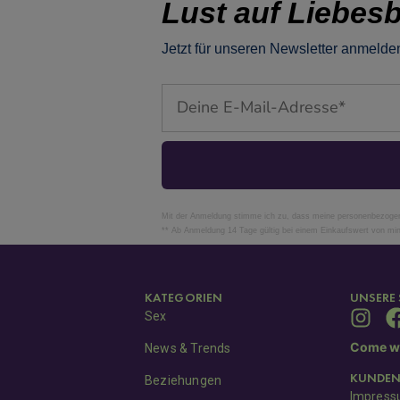
Lust auf Liebesb
Jetzt für unseren Newsletter anmelden
Email
Mit der Anmeldung stimme ich zu, dass meine personenbezogene
** Ab Anmeldung 14 Tage gültig bei einem Einkaufswert von mi
KATEGORIEN
UNSERE 
Sex
Come wi
News & Trends
KUNDEN
Beziehungen
Impres