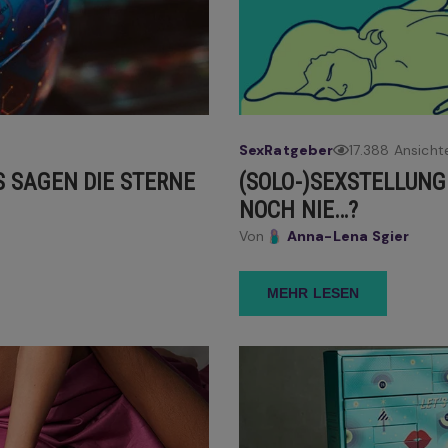
Sex
Ratgeber
17.388 Ansicht
S SAGEN DIE STERNE
(SOLO-)SEXSTELLUNG
NOCH NIE…?
Von
Anna-Lena Sgier
MEHR LESEN