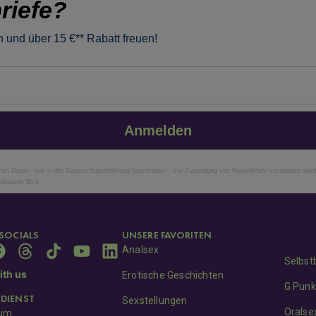
riefe?
 und über 15 €** Rabatt freuen!
Anmelden
n Daten - wie in der Datenschutzerklärung beschrieben - zur Zusendung von Newslettern verarbeitet wer
ndestens 90 €
SOCIALS
UNSERE FAVORITEN
Analsex
Selbst
th us
Erotische Geschichten
G Punk
DIENST
Sexstellungen
Oralse
sum