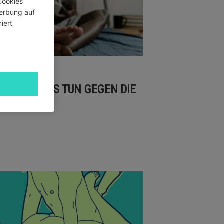
ookies 
erbung auf 
ert 
ichten
IEHUNG: WAS TUN GEGEN DIE