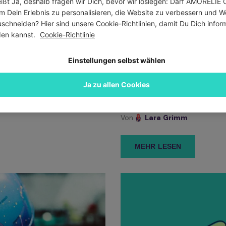
ißt Ja, deshalb fragen wir Dich, bevor wir loslegen: Darf AMORELIE C
m Dein Erlebnis zu personalisieren, die Website zu verbessern und W
schneiden? Hier sind unsere Cookie-Richtlinien, damit Du Dich informi
en kannst. 
Cookie-Richtlinie
Einstellungen selbst wählen
Sex
Beziehungen
13.787 Ans
Ja zu allen Cookies
 DER SEX ZU DRITT!
KEIN SEX IN DER BEZ
FLAUTE IM BETT?
Von
Lara Grimm
MEHR LESEN