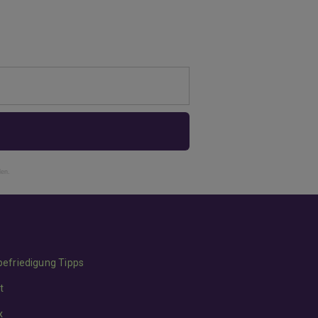
den.
befriedigung Tipps
t
x