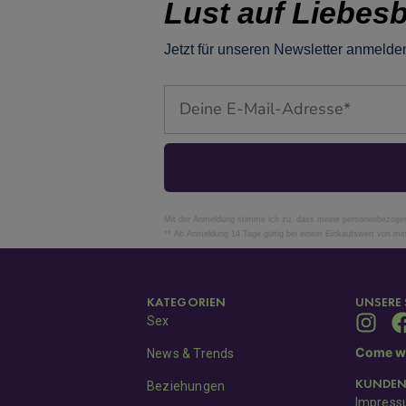
Lust auf Liebesb
Jetzt für unseren Newsletter anmelden
Email
Mit der Anmeldung stimme ich zu, dass meine personenbezogene
** Ab Anmeldung 14 Tage gültig bei einem Einkaufswert von mi
KATEGORIEN
UNSERE 
Sex
Come wi
News & Trends
KUNDEN
Beziehungen
Impres