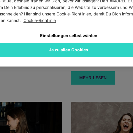
ißt Ja, deshalb fragen wir Dich, bevor wir loslegen: Darf AMORELIE C
m Dein Erlebnis zu personalisieren, die Website zu verbessern und W
schneiden? Hier sind unsere Cookie-Richtlinien, damit Du Dich informi
en kannst. 
Cookie-Richtlinie
Einstellungen selbst wählen
Sex
4.773 Ansichten
Ja zu allen Cookies
SIND UNS JOBS
SEX IM URLAUB: TIPP
N?
Von
Sarah B.
MEHR LESEN