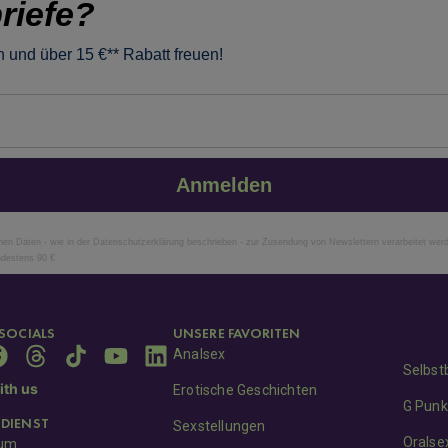
riefe?
 und über 15 €** Rabatt freuen!
Anmelden
n Daten - wie in der Datenschutzerklärung beschrieben - zur Zusendung von Newslettern verarbeitet wer
ndestens 90 €
SOCIALS
UNSERE FAVORITEN
Analsex
Selbst
th us
Erotische Geschichten
G Punk
DIENST
Sexstellungen
Oralse
sum