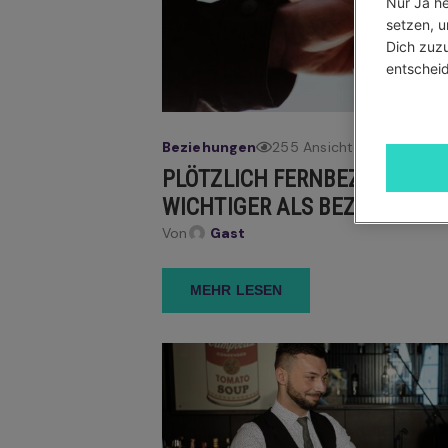
Nur Ja he
setzen, u
Dich zuzu
entscheid
Beziehungen
255 Ansichten
PLÖTZLICH FERNBEZIEHUNG: 
WICHTIGER ALS BEZIEHUNGE
Von
Gast
MEHR LESEN