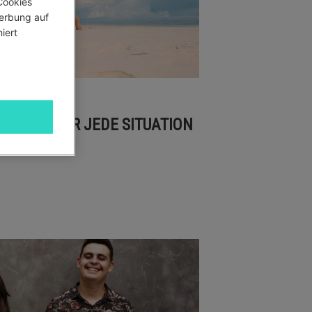
ookies 
erbung auf 
ert 
S & TOYS FÜR JEDE SITUATION