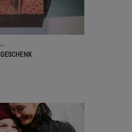
en
E GESCHENK