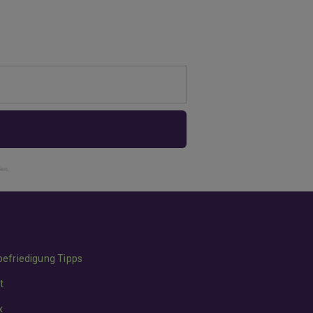
den.
befriedigung Tipps
t
x