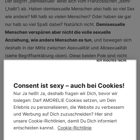
Der Begriff „demisexuell“ leitet sich vom Französischen „demi“
(„halb“) ab. Haben demisexuelle Menschen also halb so viel Sex
wie andere? Mit halb so vielen Menschen? Oder haben sie gar
nur halb so viel Spaß dabei? Natürlich nicht.
Demisexuelle
Menschen verspüren aber nicht die volle sexuelle
Anziehung, wie andere Menschen es tun,
und bewegen sich
deshalb in der Mitte zwischen Asexualität und Allosexualität
(siehe Begriffserklärung oben). Diese beiden Pole sind nicht
Ich möchte nicht
einfach schwarz und weiß und klar voneinander getrennt.
Vielmehr findet sich zwischen ihnen ein breites Spektrum, auf
dem sich unter anderem auch Grausexualität verorten lässt.
Consent ist sexy – auch bei Cookies!
Demisexualität unterscheidet sich davon aber noch etwas. Um
Nur Ja heißt Ja, deshalb fragen wir Dich, bevor wir 
sie richtig zu verstehen, ist es wichtig, zuerst die
loslegen: Darf AMORELIE Cookies setzen, um Dein 
Unterscheidung zwischen primärer und sekundärer sexueller
Erlebnis zu personalisieren, die Website zu verbessern 
Anziehung zu kennen.
und Werbung auf Dich zuzuschneiden? Hier sind 
unsere Cookie-Richtlinien, damit Du Dich informiert 
LIEBE AUF DEN ERSTEN, ZWEITEN ODER
entscheiden kannst. 
Cookie-Richtlinie
FÜNFZIGSTEN BLICK?