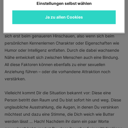
Einstellungen selbst wählen
Primäre sexuelle Anziehung
bezieht sich auf alle direkt
erkennbaren Merkmale einer Person, also beispielsweise das
Ja zu allen Cookies
Aussehen und die Ausstrahlung, die Stimme, Bewegungen oder
auch der Kleiderstil.
Sekundäre sexuelle Anziehung
entwickelt
sich erst beim genaueren Hinschauen, also wenn sich beim
persönlichen Kennenlernen Charakter oder Eigenschaften wie
Humor oder Intelligenz entfalten. Durch die dabei wachsende
Nähe entwickelt sich zwischen Menschen auch eine Bindung.
All diese Faktoren können ebenfalls zu einer sexuellen
Anziehung führen – oder die vorhandene Attraktion noch
verstärken.
Vielleicht kommt Dir die Situation bekannt vor: Diese eine
Person betritt den Raum und Du bist sofort hin und weg. Diese
unglaubliche Ausstrahlung, die Augen, in denen Du versinken
möchtest und dazu eine Stimme, die Dich weich wie Butter
werden lässt … Hach! Nachdem ihr dann ein paar Worte