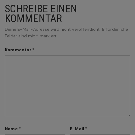
SCHREIBE EINEN
KOMMENTAR
Deine E-Mail-Adresse wird nicht veröffentlicht.
Erforderliche
Felder sind mit
*
markiert
Kommentar
*
Name
*
E-Mail
*