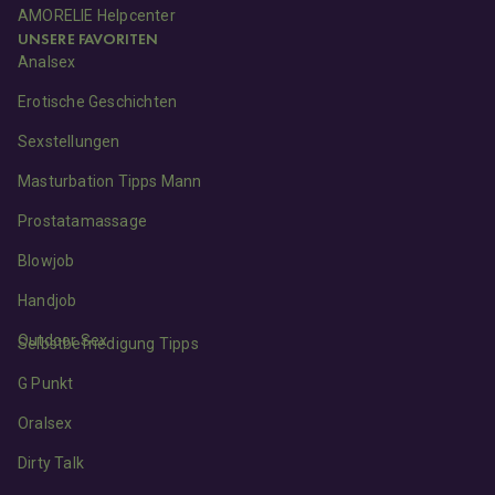
AMORELIE Helpcenter
UNSERE FAVORITEN
Analsex
Erotische Geschichten
Sexstellungen
Masturbation Tipps Mann
Prostatamassage
Blowjob
Handjob
Outdoor Sex
Selbstbefriedigung Tipps
G Punkt
Oralsex
Dirty Talk