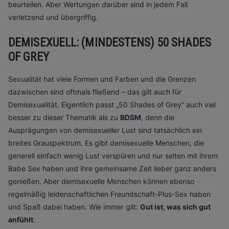
beurteilen. Aber Wertungen darüber sind in jedem Fall
verletzend und übergriffig.
DEMISEXUELL: (MINDESTENS) 50 SHADES
OF GREY
Sexualität hat viele Formen und Farben und die Grenzen
dazwischen sind oftmals fließend – das gilt auch für
Demisexualität. Eigentlich passt „50 Shades of Grey” auch viel
besser zu dieser Thematik als zu
BDSM
, denn die
Ausprägungen von demisexueller Lust sind tatsächlich ein
breites Grauspektrum. Es gibt demisexuelle Menschen, die
generell einfach wenig Lust verspüren und nur selten mit ihrem
Babe Sex haben und ihre gemeinsame Zeit lieber ganz anders
genießen. Aber demisexuelle Menschen können ebenso
regelmäßig leidenschaftlichen Freundschaft-Plus-Sex haben
und Spaß dabei haben. Wie immer gilt:
Gut ist, was sich gut
anfühlt
.