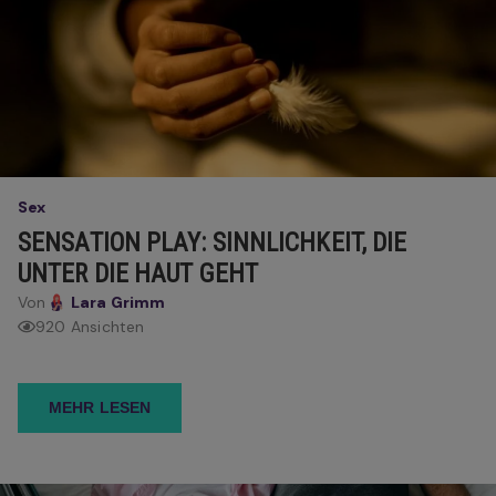
Sex
SENSATION PLAY: SINNLICHKEIT, DIE
UNTER DIE HAUT GEHT
Von
Lara Grimm
920 Ansichten
MEHR LESEN