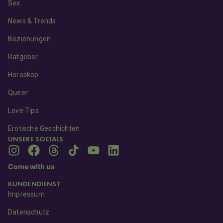
Sex
News & Trends
Beziehungen
Ratgeber
Horoskop
Queer
Love Tips
Erotische Geschichten
UNSERE SOCIALS
Come with us
KUNDENDIENST
Impressum
Datenschutz