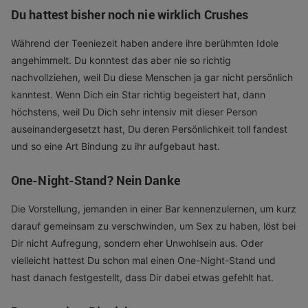
Du hattest bisher noch nie wirklich Crushes
Während der Teeniezeit haben andere ihre berühmten Idole
angehimmelt. Du konntest das aber nie so richtig
nachvollziehen, weil Du diese Menschen ja gar nicht persönlich
kanntest. Wenn Dich ein Star richtig begeistert hat, dann
höchstens, weil Du Dich sehr intensiv mit dieser Person
auseinandergesetzt hast, Du deren Persönlichkeit toll fandest
und so eine Art Bindung zu ihr aufgebaut hast.
One-Night-Stand? Nein Danke
Die Vorstellung, jemanden in einer Bar kennenzulernen, um kurz
darauf gemeinsam zu verschwinden, um Sex zu haben, löst bei
Dir nicht Aufregung, sondern eher Unwohlsein aus. Oder
vielleicht hattest Du schon mal einen One-Night-Stand und
hast danach festgestellt, dass Dir dabei etwas gefehlt hat.