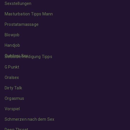
Sexstellungen
Masturbation Tipps Mann
Prostatamassage
Blowjob
Handjob
Outdoor Sex
Selbstbefriedigung Tipps
G Punkt
Oralsex
Dirty Talk
Orgasmus
Vorspiel
Schmerzen nach dem Sex
Deep Throat