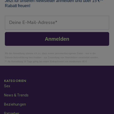
Jetzt für unseren Newsletter anmelden und über 15 €**
Rabatt freuen!
Email
Anmelden
Mit der Anmeldung stimme ich zu, dass meine personenbezogenen Daten - wie in der
Datenschutzerklärung beschrieben - zur Zusendung von Newslettern verarbeitet werden.
** Ab Anmeldung 14 Tage gültig bei einem Einkaufswert von mindestens 90 €
KATEGORIEN
Sex
News & Trends
Beziehungen
Ratgeber