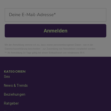
Email
Anmelden
Mit der Anmeldung stimme ich zu, dass meine personenbezogenen Daten - wie in der
Datenschutzerklärung beschrieben - zur Zusendung von Newslettern verarbeitet werden.
** Ab Anmeldung 14 Tage gültig bei einem Einkaufswert von mindestens 90 €
KATEGORIEN
Sex
News & Trends
Beziehungen
Ratgeber