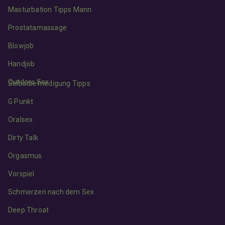
Masturbation Tipps Mann
Prostatamassage
Blowjob
Handjob
Outdoor Sex
Selbstbefriedigung Tipps
G Punkt
Oralsex
Dirty Talk
Orgasmus
Vorspiel
Schmerzen nach dem Sex
Deep Throat