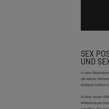
SEX PO
UND SE
In dem Bestreben,
die Marke Womani
limitierte Edition 
In ihrer neuen Rol
#IMasturbate Kam
schaffen. Die Zu