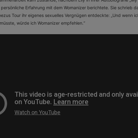
e persönliche Erfahrung mit dem Womanizer berichtete. Sie schrieb da
ezus Tour ihr eigenes sexuelles Vergnügen entdeckte: „Und wenn ich
n müsste, würde ich Womanizer empfehlen.“