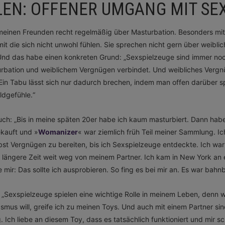
LLEN: OFFENER UMGANG MIT SE
 meinen Freunden recht regelmäßig über Masturbation. Besonders mit
it die sich nicht unwohl fühlen. Sie sprechen nicht gern über weiblic
 Und das habe einen konkreten Grund: „Sexspielzeuge sind immer noc
urbation und weiblichem Vergnügen verbindet. Und weibliches Vergnü
 Ein Tabu lässt sich nur dadurch brechen, indem man offen darüber s
dgefühle.“
 auch: „Bis in meine späten 20er habe ich kaum masturbiert. Dann habe
kauft und »
Womanizer
« war ziemlich früh Teil meiner Sammlung. Ic
lbst Vergnügen zu bereiten, bis ich Sexspielzeuge entdeckte. Ich war
 längere Zeit weit weg von meinem Partner. Ich kam in New York an
 mir: Das sollte ich ausprobieren. So fing es bei mir an. Es war bahn
: „Sexspielzeuge spielen eine wichtige Rolle in meinem Leben, denn 
smus will, greife ich zu meinen Toys. Und auch mit einem Partner si
. Ich liebe an diesem Toy, dass es tatsächlich funktioniert und mir sc