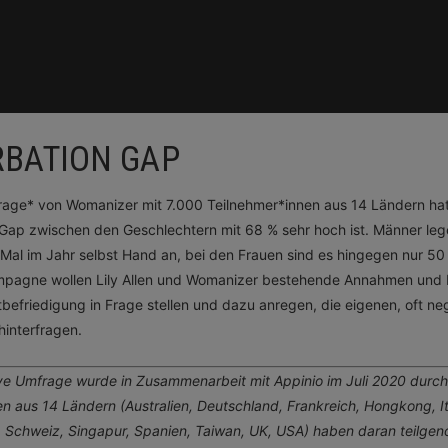
BATION GAP
frage* von Womanizer mit 7.000 Teilnehmer*innen aus 14 Ländern hat
 Gap zwischen den Geschlechtern mit 68 % sehr hoch ist. Männer leg
Mal im Jahr selbst Hand an, bei den Frauen sind es hingegen nur 50 
mpagne wollen Lily Allen und Womanizer bestehende Annahmen und
efriedigung in Frage stellen und dazu anregen, die eigenen, oft ne
hinterfragen.
ive Umfrage wurde in Zusammenarbeit mit Appinio im Juli 2020 durch
 aus 14 Ländern (Australien, Deutschland, Frankreich, Hongkong, It
h, Schweiz, Singapur, Spanien, Taiwan, UK, USA) haben daran teilge