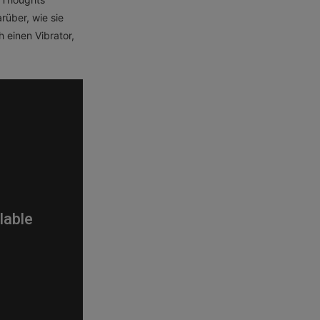
rüber, wie sie
 einen Vibrator,