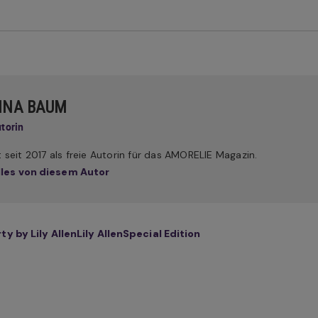
INA BAUM
torin
t seit 2017 als freie Autorin für das AMORELIE Magazin.
lles von diesem Autor
ty by Lily Allen
Lily Allen
Special Edition