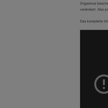
Orgasmus bescher
verändert. Also p
Das komplette Int