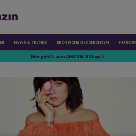
ER
NEWS & TRENDS
EROTISCHE GESCHICHTEN
HOROS
Hier geht’s zum AMORELIE Shop