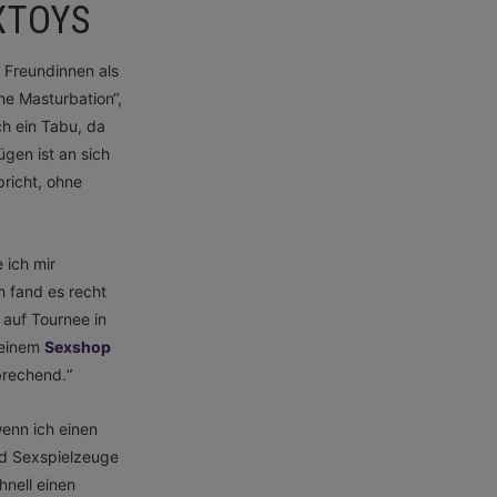
XTOYS
 Freundinnen als
he Masturbation“,
h ein Tabu, da
gen ist an sich
pricht, ohne
 ich mir
h fand es recht
 auf Tournee in
 einem
Sexshop
brechend.“
wenn ich einen
nd Sexspielzeuge
hnell einen