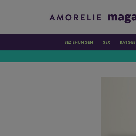
BEZIEHUNGEN
SEX
RATGEB