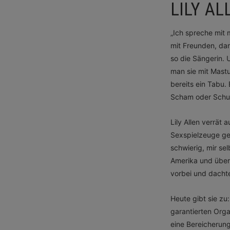
LILY A
„Ich spreche mit
mit Freunden, dam
so die Sängerin.
man sie mit Mast
bereits ein Tabu.
Scham oder Schul
Lily Allen verrät
Sexspielzeuge ge
schwierig, mir se
Amerika und über
vorbei und dachte
Heute gibt sie zu
garantierten Orga
eine Bereicherung