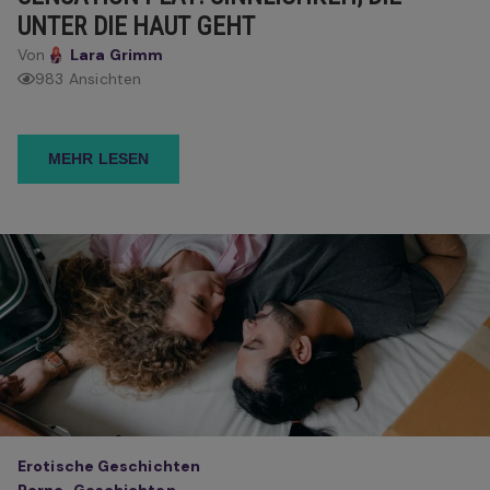
UNTER DIE HAUT GEHT
Von
Lara Grimm
983 Ansichten
MEHR LESEN
Erotische Geschichten