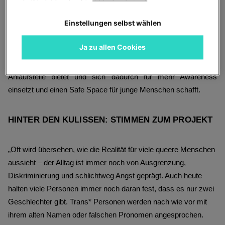
muss diese Unterstützung aktiv leben, besonders als 
Einstellungen selbst wählen
Unternehmen, das einen nachhaltigen Unterschied schaffen 
möchte! Unser »Big Bang« T-Shirt wurde fair produziert, je 
Ja zu allen Cookies
verkauftem T-Shirt werden 10 € an die Kölner Organisation 
anyway
gespendet, die queeren Jugendlichen eine sichere 
Anlaufstelle bietet und sich dadurch für mehr Awareness 
einsetzt und einen Safe Space für junge Menschen schafft.
HINTER DEN KULISSEN: STIMMEN ZUM PROJEKT
„Oft wird übersehen, wie die Realität für viele queere Menschen
aussieht – der Alltag ist immer noch von Ausgrenzung,
Diskriminierung und schlichtweg Angst geprägt. Auch heute
halten viele Personen immer noch daran fest, dass es nur zwei
Geschlechter gibt. Trans* Personen werden nach wie vor mit
ihrem alten Namen oder falschen Pronomen angesprochen.