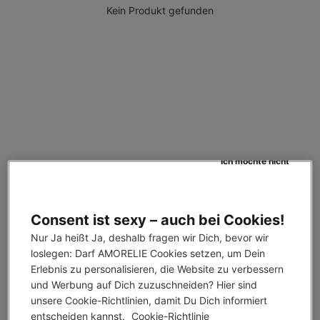
Kein Produkt gefunden
Ich möchte nicht
Consent ist sexy – auch bei Cookies!
Mit dem Launch des AMORELIE T-Shirt »Big Bang« möchten 
Nur Ja heißt Ja, deshalb fragen wir Dich, bevor wir 
wir Solidarität zeigen und die LGBTQIA+ Community nachhaltig 
loslegen: Darf AMORELIE Cookies setzen, um Dein 
unterstützen. Obwohl in den letzten Jahren bereits viele Schritte 
Erlebnis zu personalisieren, die Website zu verbessern 
in die richtige Richtung unternommen wurden, reicht es nicht 
und Werbung auf Dich zuzuschneiden? Hier sind 
aus, nur einmal im Jahr eine Pride-Kampagne zu launchen oder 
unsere Cookie-Richtlinien, damit Du Dich informiert 
entscheiden kannst. 
Cookie-Richtlinie
zu behaupten, die queere Community zu unterstützen – man 