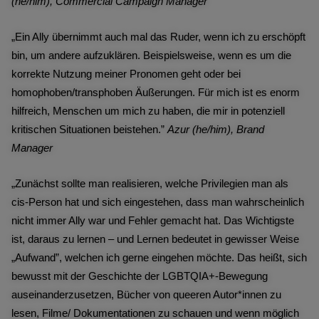
(he/him), Commercial Campaign Manager
„Ein Ally übernimmt auch mal das Ruder, wenn ich zu erschöpft
bin, um andere aufzuklären. Beispielsweise, wenn es um die
korrekte Nutzung meiner Pronomen geht oder bei
homophoben/transphoben Äußerungen. Für mich ist es enorm
hilfreich, Menschen um mich zu haben, die mir in potenziell
kritischen Situationen beistehen.”
Azur (he/him), Brand
Manager
„Zunächst sollte man realisieren, welche Privilegien man als
cis-Person hat und sich eingestehen, dass man wahrscheinlich
nicht immer Ally war und Fehler gemacht hat. Das Wichtigste
ist, daraus zu lernen – und Lernen bedeutet in gewisser Weise
„Aufwand”, welchen ich gerne eingehen möchte. Das heißt, sich
bewusst mit der Geschichte der LGBTQIA+-Bewegung
auseinanderzusetzen, Bücher von queeren Autor*innen zu
lesen, Filme/ Dokumentationen zu schauen und wenn möglich