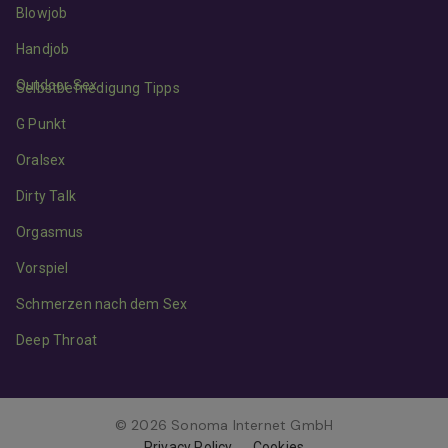
Blowjob
Handjob
Outdoor Sex
Selbstbefriedigung Tipps
G Punkt
Oralsex
Dirty Talk
Orgasmus
Vorspiel
Schmerzen nach dem Sex
Deep Throat
© 2026 Sonoma Internet GmbH
Privacy Policy
Cookies