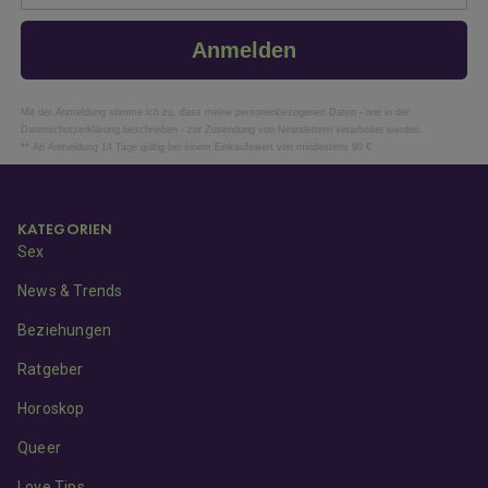
Anmelden
Mit der Anmeldung stimme ich zu, dass meine personenbezogenen Daten - wie in der
Datenschutzerklärung beschrieben - zur Zusendung von Newslettern verarbeitet werden.
** Ab Anmeldung 14 Tage gültig bei einem Einkaufswert von mindestens 90 €
KATEGORIEN
Sex
News & Trends
Beziehungen
Ratgeber
Horoskop
Queer
Love Tips