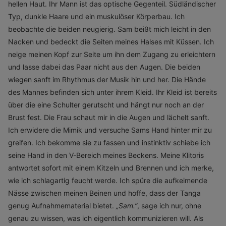
hellen Haut. Ihr Mann ist das optische Gegenteil. Südländischer
Typ, dunkle Haare und ein muskulöser Körperbau. Ich
beobachte die beiden neugierig. Sam beißt mich leicht in den
Nacken und bedeckt die Seiten meines Halses mit Küssen. Ich
neige meinen Kopf zur Seite um ihn dem Zugang zu erleichtern
und lasse dabei das Paar nicht aus den Augen. Die beiden
wiegen sanft im Rhythmus der Musik hin und her. Die Hände
des Mannes befinden sich unter ihrem Kleid. Ihr Kleid ist bereits
über die eine Schulter gerutscht und hängt nur noch an der
Brust fest. Die Frau schaut mir in die Augen und lächelt sanft.
Ich erwidere die Mimik und versuche Sams Hand hinter mir zu
greifen. Ich bekomme sie zu fassen und instinktiv schiebe ich
seine Hand in den V-Bereich meines Beckens. Meine Klitoris
antwortet sofort mit einem Kitzeln und Brennen und ich merke,
wie ich schlagartig feucht werde. Ich spüre die aufkeimende
Nässe zwischen meinen Beinen und hoffe, dass der Tanga
genug Aufnahmematerial bietet.
„
Sam.”
, sage ich nur, ohne
genau zu wissen, was ich eigentlich kommunizieren will. Als