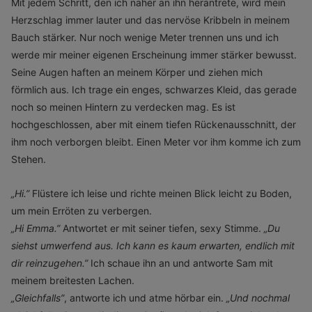
Mit jedem Schritt, den ich näher an ihn herantrete, wird mein
Herzschlag immer lauter und das nervöse Kribbeln in meinem
Bauch stärker. Nur noch wenige Meter trennen uns und ich
werde mir meiner eigenen Erscheinung immer stärker bewusst.
Seine Augen haften an meinem Körper und ziehen mich
förmlich aus. Ich trage ein enges, schwarzes Kleid, das gerade
noch so meinen Hintern zu verdecken mag. Es ist
hochgeschlossen, aber mit einem tiefen Rückenausschnitt, der
ihm noch verborgen bleibt. Einen Meter vor ihm komme ich zum
Stehen.
„
Hi.”
Flüstere ich leise und richte meinen Blick leicht zu Boden,
um mein Erröten zu verbergen.
„
Hi Emma.”
Antwortet er mit seiner tiefen, sexy Stimme.
„
Du
siehst umwerfend aus. Ich kann es
kaum erwarten, endlich mit
dir reinzugehen.”
Ich schaue ihn an und antworte Sam mit
meinem breitesten Lachen.
„
Gleichfalls”
, antworte ich und atme hörbar ein.
„
Und nochmal