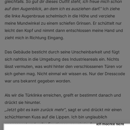
gleichfalls. So gut dir dieses
Outfit steht, ich freue mich schon
auf den Augenblick, an dem ich es ausziehen darf.”
Ich ziehe
die linke Augenbraue schelmisch in die Höhe und verziehe
meine Mundwinkel zu einem schiefen Grinsen. Er schüttelt nur
leicht den Kopf und nimmt dann entschlossen meine Hand und
zieht mich in Richtung Eingang.
Das Gebäude besticht durch seine Unscheinbarkeit und fügt
sich nahtlos in die Umgebung des Industrieareals ein. Nichts
lässt vermuten, was wohl hinter den verschlossenen Türen vor
sich gehen mag. Nicht einmal wir wissen es. Nur der Dresscode
war uns bekannt gegeben worden.
Als wir die Türklinke erreichen, greift er bestimmt danach und
drückt sie hinunter.
„
Jetzt gibt es kein zurück mehr”
, sagt er und drückt mir einen
schüchternen Kuss auf die Lippen. Ich bin unglaublich
angespannt und voller Emotionen: neugierig, freudig,
Ich möchte nicht