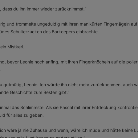
t, dass du ihn immer wieder zurücknimmst.“
urig und trommelte ungeduldig mit ihren manikürten Fingernägeln au
 müdes Schulterzucken des Barkeepers einbrachte.
in Mistkerl.
d, bevor Leonie noch anfing, mit ihren Fingerknöcheln auf die polie
.
zu gutmütig, Leonie. Ich würde ihn nicht mehr zurücknehmen, auch w
ende Geschichte zum Besten gibt.“
einmal das Schlimmste. Als sie Pascal mit ihrer Entdeckung konfrontie
uld für alles zu geben.
 ich wäre ja nie Zuhause und wenn, wäre ich müde und hätte keine Lu
ine sexuelle Lust irgendwo anders stillen.“