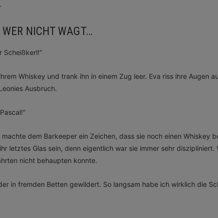
r
– WER NICHT WAGT…
r Scheißkerl!“
 ihrem Whiskey und trank ihn in einem Zug leer. Eva riss ihre Augen a
 Leonies Ausbruch.
 Pascal!“
d machte dem Barkeeper ein Zeichen, dass sie noch einen Whiskey b
hr letztes Glas sein, denn eigentlich war sie immer sehr diszipliniert
hrten nicht behaupten konnte.
der in fremden Betten gewildert. So langsam habe ich wirklich die Sc