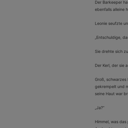
Der Barkeeper hatt
ebenfalls alleine h
Leonie seufzte un
„Entschuldige, da
Sie drehte sich 
Der Kerl, der sie
Groß, schwarzes 
gekrempelt und ma
seine Haut war b
„Ja?“
Himmel, was das p