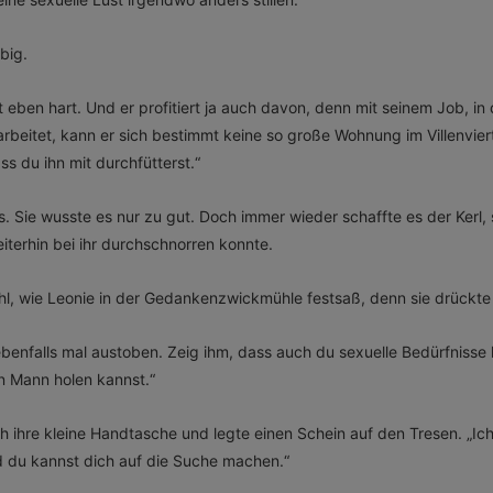
big.
t eben hart. Und er profitiert ja auch davon, denn mit seinem Job, in 
beitet, kann er sich bestimmt keine so große Wohnung im Villenvierte
ss du ihn mit durchfütterst.“
. Sie wusste es nur zu gut. Doch immer wieder schaffte es der Kerl
eiterhin bei ihr durchschnorren konnte.
l, wie Leonie in der Gedankenzwickmühle festsaß, denn sie drückte 
 ebenfalls mal austoben. Zeig ihm, dass auch du sexuelle Bedürfnisse
n Mann holen kannst.“
h ihre kleine Handtasche und legte einen Schein auf den Tresen. „Ic
d du kannst dich auf die Suche machen.“