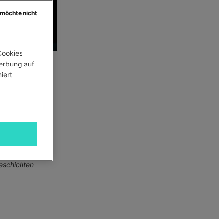
 möchte nicht
ookies 
erbung auf 
ert 
ISCHE
 des
eschichten