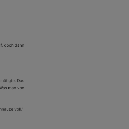
uf, doch dann
enötigte. Das
. Was man von
hnauze voll.“