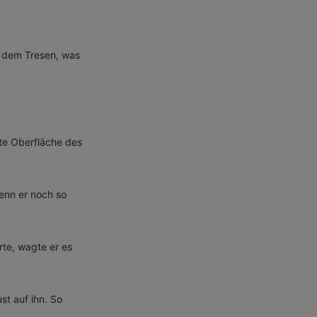
f dem Tresen, was
rte Oberfläche des
enn er noch so
rte, wagte er es
st auf ihn. So