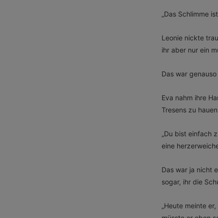
„Das Schlimme is
Leonie nickte tra
ihr aber nur ein
Das war genauso e
Eva nahm ihre Han
Tresens zu hauen
„Du bist einfach 
eine herzerweich
Das war ja nicht 
sogar, ihr die Sch
„Heute meinte er,
müsste er eben se