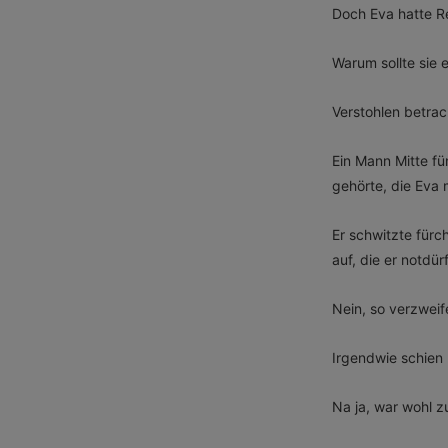
Doch Eva hatte R
Warum sollte sie 
Verstohlen betrac
Ein Mann Mitte fü
gehörte, die Eva m
Er schwitzte fürc
auf, die er notdür
Nein, so verzweife
Irgendwie schien
Na ja, war wohl z