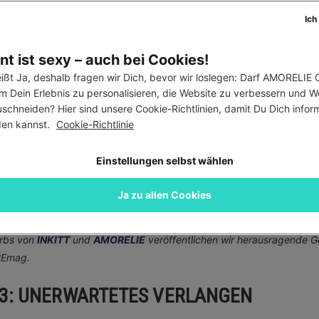
Ich
t ist sexy – auch bei Cookies!
ißt Ja, deshalb fragen wir Dich, bevor wir loslegen: Darf AMORELIE C
m Dein Erlebnis zu personalisieren, die Website zu verbessern und W
hichten
30.939 Ansichten
schneiden? Hier sind unsere Cookie-Richtlinien, damit Du Dich informi
werb
en kannst. 
Cookie-Richtlinie
 AMORELIE SCHREIBWETTBEWERB: EROT
Einstellungen selbst wählen
TE “UNERWARTETES VERLANGEN”
n
Carina Kaiser
Ja zu allen Cookies
selnden Ergebnisse einer einzigartigen Zusammenarbeit! Im Rahmen
rbs von
INKITT
und
AMORELIE
veröffentlichen wir herausragende G
REmag.
3: UNERWARTETES VERLANGEN