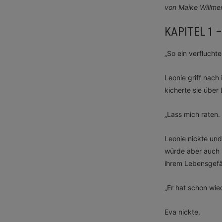
von Maike Willme
KAPITEL 1 
„So ein verfluchte
Leonie griff nach
kicherte sie über
„Lass mich raten.
Leonie nickte un
würde aber auch i
ihrem Lebensgefä
„Er hat schon wie
Eva nickte.