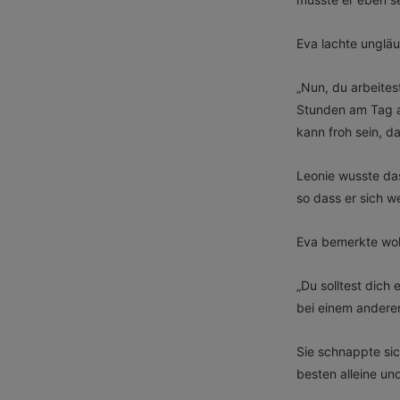
Eva lachte ungläu
„Nun, du arbeites
Stunden am Tag ar
kann froh sein, da
Leonie wusste das
so dass er sich w
Eva bemerkte woh
„Du solltest dich
bei einem andere
Sie schnappte sic
besten alleine un