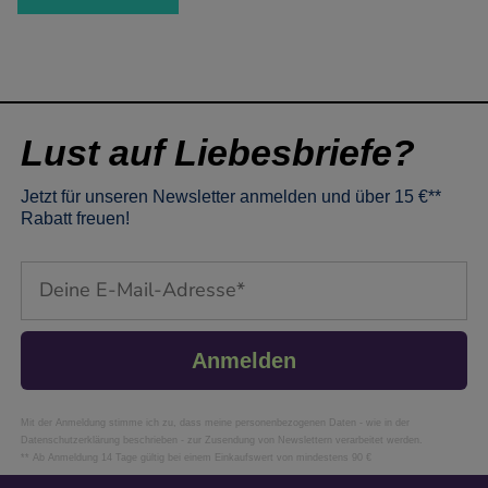
Lust auf Liebesbriefe?
Jetzt für unseren Newsletter anmelden und über 15 €**
Rabatt freuen!
Email
Anmelden
Mit der Anmeldung stimme ich zu, dass meine personenbezogenen Daten - wie in der
Datenschutzerklärung beschrieben - zur Zusendung von Newslettern verarbeitet werden.
** Ab Anmeldung 14 Tage gültig bei einem Einkaufswert von mindestens 90 €