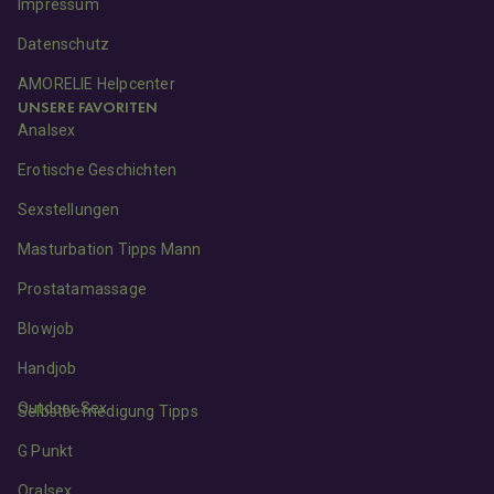
Impressum
Datenschutz
AMORELIE Helpcenter
UNSERE FAVORITEN
Analsex
Erotische Geschichten
Sexstellungen
Masturbation Tipps Mann
Prostatamassage
Blowjob
Handjob
Outdoor Sex
Selbstbefriedigung Tipps
G Punkt
Oralsex