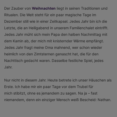
Der Zauber von
Weihnachten
liegt in seinen Traditionen und
Ritualen.
D
ie Welt
steht
für
ein paar magische Tage im
Dezember still
wie in einer Zeitkapsel.
Jedes Jahr bin ich die
Letzte, die an Heiligabend in unserem Familienchalet eintrifft.
Jedes Jahr müht sich mein Pap
a den halben Nachmittag mit
dem Kamin ab, der mich mit knisternder Wärme empfängt.
Jedes Jahr
fragt meine Oma mahnend, wer schon wieder
heimlich von den Zimtsternen genascht hat, die für den
Nachttisch gedacht waren. D
asselbe festliche Spiel, jedes
Jahr.
Nur nicht in diesem Jahr. Heute betrete ich unser Häuschen als
Erste. Ich habe mir ein paar Tage vor dem Trubel für
mich
stibitzt
, ohne es je
mandem zu sagen. Na ja – fast
niemandem, denn ein einziger Mensch weiß Bescheid: Nathan.