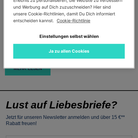
Erlebnis zu personalisieren, die Website zu verbessern 
„MEINE INFEKTION ZU VERSTECKEN
und Werbung auf Dich zuzuschneiden? Hier sind 
BRINGT WEDER MIR NOCH ANDEREN
unsere Cookie-Richtlinien, damit Du Dich informiert 
entscheiden kannst. 
Cookie-Richtlinie
ETWAS”: DRAG QUEEN LUCYFER ÜBER DAS
LEBEN MIT HIV
Einstellungen selbst wählen
Von
Carina Kaiser
423 Ansichten
Ja zu allen Cookies
MEHR LESEN
Lust auf Liebesbriefe?
Jetzt für unseren Newsletter anmelden und über 15 €**
Rabatt freuen!