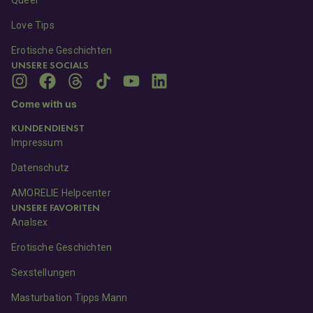
Queer
Love Tips
Erotische Geschichten
UNSERE SOCIALS
Come with us
KUNDENDIENST
Impressum
Datenschutz
AMORELIE Helpcenter
UNSERE FAVORITEN
Analsex
Erotische Geschichten
Sexstellungen
Masturbation Tipps Mann