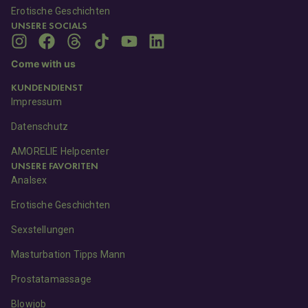
Erotische Geschichten
UNSERE SOCIALS
Come with us
KUNDENDIENST
Impressum
Datenschutz
AMORELIE Helpcenter
UNSERE FAVORITEN
Analsex
Erotische Geschichten
Sexstellungen
Masturbation Tipps Mann
Prostatamassage
Blowjob