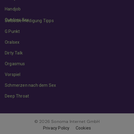
Handjob
Outdoor Sex
Selbstbefriedigung Tipps
G Punkt
Oralsex
Dirty Talk
Orgasmus
Vorspiel
Schmerzen nach dem Sex
Deep Throat
© 2026 Sonoma Internet GmbH
Privacy Policy
Cookies