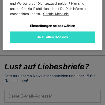
WELLNESS, BEAUTY & SEX: MIT „ME TIME“
und Werbung auf Dich zuzuschneiden? Hier sind 
unsere Cookie-Richtlinien, damit Du Dich informiert 
ZU MEHR SELBSTLIEBE
entscheiden kannst. 
Cookie-Richtlinie
Von
Sarah B.
764 Ansichten
Einstellungen selbst wählen
Ja zu allen Cookies
MEHR LESEN
Lust auf Liebesbriefe?
Jetzt für unseren Newsletter anmelden und über 15 €**
Rabatt freuen!
Email