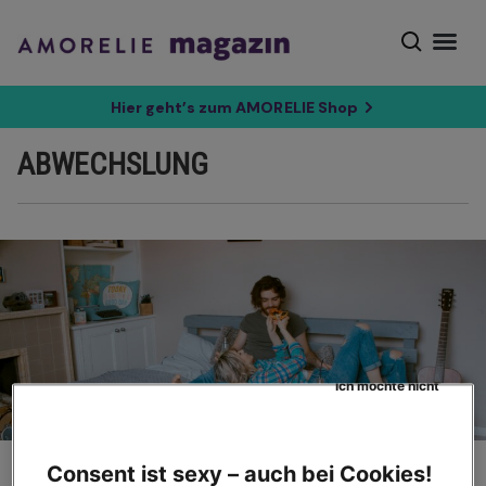
Hier geht’s zum AMORELIE Shop
ABWECHSLUNG
Ich möchte nicht
Ratgeber
Consent ist sexy – auch bei Cookies!