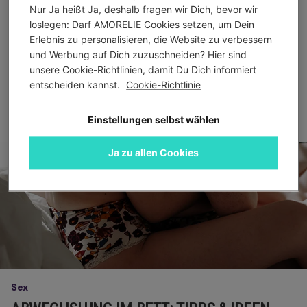
STAYCATION: URLAUB ZUHAUSE
Nur Ja heißt Ja, deshalb fragen wir Dich, bevor wir 
loslegen: Darf AMORELIE Cookies setzen, um Dein 
Von
Werner Beckmann
Erlebnis zu personalisieren, die Website zu verbessern 
431 Ansichten
und Werbung auf Dich zuzuschneiden? Hier sind 
unsere Cookie-Richtlinien, damit Du Dich informiert 
entscheiden kannst. 
Cookie-Richtlinie
MEHR LESEN
Einstellungen selbst wählen
Ja zu allen Cookies
Sex