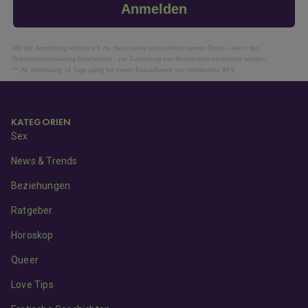
Anmelden
Mit der Anmeldung stimme ich zu, dass meine personenbezogenen Daten - wie in der
Datenschutzerklärung beschrieben - zur Zusendung von Newslettern verarbeitet werden.
** Ab Anmeldung 14 Tage gültig bei einem Einkaufswert von mindestens 90 €
KATEGORIEN
Sex
News & Trends
Beziehungen
Ratgeber
Horoskop
Queer
Love Tips