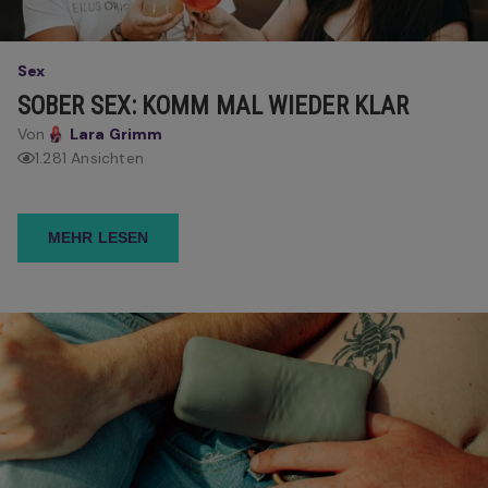
Sex
SOBER SEX: KOMM MAL WIEDER KLAR
Von
Lara Grimm
1.281 Ansichten
MEHR LESEN