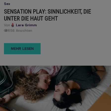
Sex
SENSATION PLAY: SINNLICHKEIT, DIE
UNTER DIE HAUT GEHT
Von
Lara Grimm
858 Ansichten
MEHR LESEN