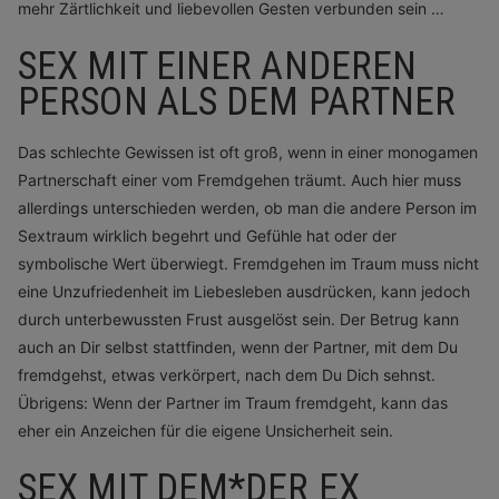
mehr Zärtlichkeit und liebevollen Gesten verbunden sein …
SEX MIT EINER ANDEREN
PERSON ALS DEM PARTNER
Das schlechte Gewissen ist oft groß, wenn in einer monogamen
Partnerschaft einer vom Fremdgehen träumt. Auch hier muss
allerdings unterschieden werden, ob man die andere Person im
Sextraum wirklich begehrt und Gefühle hat oder der
symbolische Wert überwiegt. Fremdgehen im Traum muss nicht
eine Unzufriedenheit im Liebesleben ausdrücken, kann jedoch
durch unterbewussten Frust ausgelöst sein. Der Betrug kann
auch an Dir selbst stattfinden, wenn der Partner, mit dem Du
fremdgehst, etwas verkörpert, nach dem Du Dich sehnst.
Übrigens: Wenn der Partner im Traum fremdgeht, kann das
eher ein Anzeichen für die eigene Unsicherheit sein.
SEX MIT DEM*DER EX