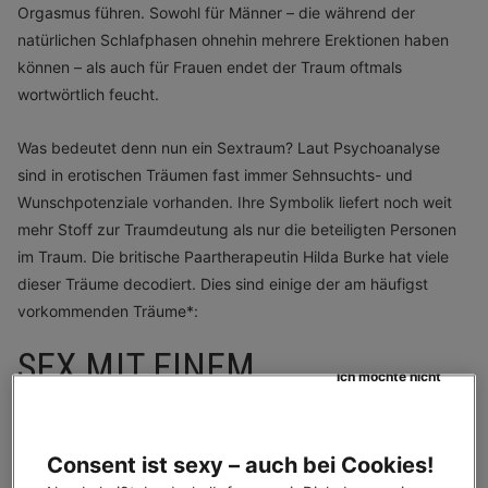
Orgasmus führen. Sowohl für Männer – die während der
natürlichen Schlafphasen ohnehin mehrere Erektionen haben
können – als auch für Frauen endet der Traum oftmals
wortwörtlich feucht.
Was bedeutet denn nun ein Sextraum? Laut Psychoanalyse
sind in erotischen Träumen fast immer Sehnsuchts- und
Wunschpotenziale vorhanden. Ihre Symbolik liefert noch weit
mehr Stoff zur Traumdeutung als nur die beteiligten Personen
im Traum. Die britische Paartherapeutin Hilda Burke hat viele
dieser Träume decodiert
. Dies sind einige der am häufigst
vorkommenden Träume*:
SEX MIT EINEM
Ich möchte nicht
UNBEKANNTEN
Einer der häufigsten Akteure in einem Sextraum ist der*die
Consent ist sexy – auch bei Cookies!
geheimnisvolle Unbekannte. Eine charmante Person an der Bar