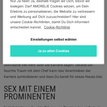
Nur Ja heißt Ja, deshalb fragen wir Dich, bevor wir 
oder ein Urlaubsflirt – meistens geht es hierbei viel eher um die
loslegen: Darf AMORELIE Cookies setzen, um Dein 
unentdeckten Seiten in uns selbst. Gibt es Dinge, die Du vor
Erlebnis zu personalisieren, die Website zu verbessern 
der Außenwelt versteckst oder nicht traust Dir einzugestehen?
und Werbung auf Dich zuzuschneiden? Hier sind 
unsere Cookie-Richtlinien, damit Du Dich informiert 
SEX MIT EINEM KOLLEGEN
entscheiden kannst. 
Cookie-Richtlinie
ODER DEM CHEF
Einstellungen selbst wählen
Auch hierbei handelt es sich laut Paartherapeutin
Hilda Burke
Ja zu allen Cookies
um einen typischen Sextraum. Wer keine ungeahnten Gefühle
für jemandem am
Arbeitsplatz
hegt, dem können solche
Sexträume viel mehr über die Karriere sagen. Gerade der
feuchte Traum mit dem Chef kann das Vorantreiben der
Karriere symbolisieren und dass Du bereit für etwas Neues bist.
SEX MIT EINEM
PROMINENTEN