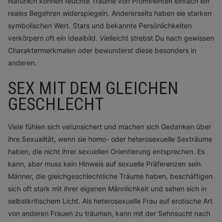
Natürlich können feuchte Träume von Prominenten
einfach ein
reales Begehren widerspiegeln. Andererseits haben sie starken
symbolischen Wert. Stars und bekannte Persönlichkeiten
verkörpern oft ein Idealbild. Vielleicht strebst Du nach gewissen
Charaktermerkmalen oder bewunderst diese besonders in
anderen.
SEX MIT DEM GLEICHEN
GESCHLECHT
Viele fühlen sich verunsichert und machen sich Gedanken über
ihre Sexualität, wenn sie homo- oder heterosexuelle Sexträume
haben, die nicht ihrer sexuellen Orientierung entsprechen. Es
kann, aber muss kein Hinweis auf sexuelle Präferenzen sein.
Männer, die gleichgeschlechtliche Träume haben, beschäftigen
sich oft stark mit ihrer eigenen Männlichkeit und sehen sich in
selbstkritischem Licht. Als heterosexuelle Frau auf erotische Art
von anderen Frauen zu träumen, kann mit der Sehnsucht nach