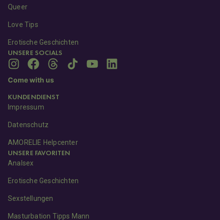
Queer
Love Tips
Erotische Geschichten
UNSERE SOCIALS
Come with us
KUNDENDIENST
Impressum
Datenschutz
AMORELIE Helpcenter
UNSERE FAVORITEN
Analsex
Erotische Geschichten
Sexstellungen
Masturbation Tipps Mann