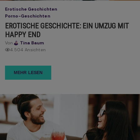
Erotische Geschichten
Porno-Geschichten
EROTISCHE GESCHICHTE: EIN UMZUG MIT
HAPPY END
Von
Tina Baum
4.504 Ansichten
MEHR LESEN