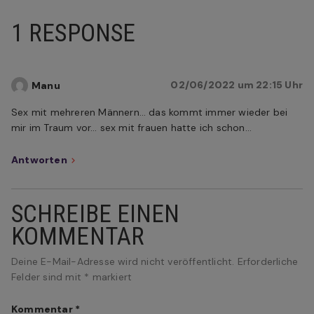
1 RESPONSE
02/06/2022 um 22:15 Uhr
Manu
Sex mit mehreren Männern… das kommt immer wieder bei
mir im Traum vor… sex mit frauen hatte ich schon…
Antworten
SCHREIBE EINEN
KOMMENTAR
Deine E-Mail-Adresse wird nicht veröffentlicht.
Erforderliche
Felder sind mit
*
markiert
Kommentar
*