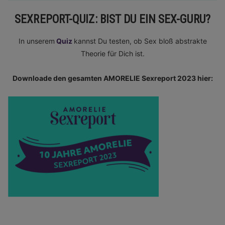
SEXREPORT-QUIZ: BIST DU EIN SEX-GURU?
In unserem
Quiz
kannst Du testen, ob Sex bloß abstrakte
Theorie für Dich ist.
Downloade den gesamten AMORELIE Sexreport 2023 hier: