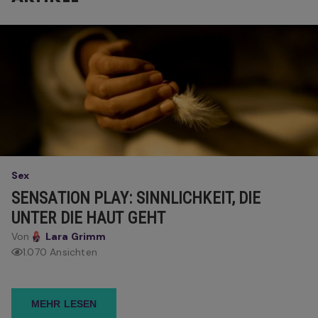
Sex
SENSATION PLAY: SINNLICHKEIT, DIE
UNTER DIE HAUT GEHT
Von
Lara Grimm
1.070 Ansichten
MEHR LESEN