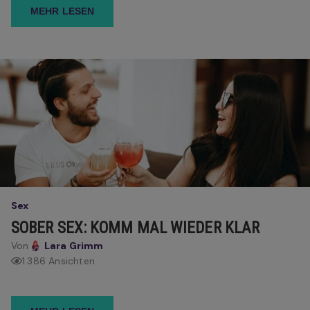
MEHR LESEN
Sex
SOBER SEX: KOMM MAL WIEDER KLAR
Von
Lara Grimm
1.386 Ansichten