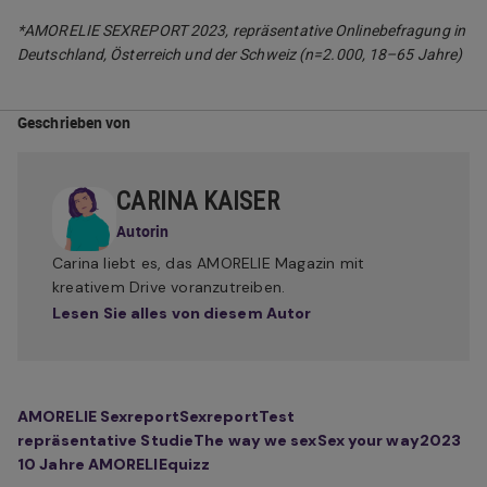
*AMORELIE SEXREPORT 2023, repräsentative Onlinebefragung in
Deutschland, Österreich und der Schweiz (n=2.000, 18–65 Jahre)
Geschrieben von
CARINA KAISER
Autorin
Carina liebt es, das AMORELIE Magazin mit
kreativem Drive voranzutreiben.
Lesen Sie alles von diesem Autor
AMORELIE Sexreport
Sexreport
Test
repräsentative Studie
The way we sex
Sex your way
2023
10 Jahre AMORELIE
quizz