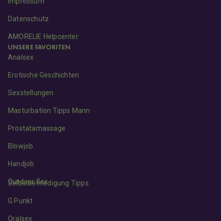
Impressum
Datenschutz
AMORELIE Helpcenter
UNSERE FAVORITEN
Analsex
Erotische Geschichten
Sexstellungen
Masturbation Tipps Mann
Prostatamassage
Blowjob
Handjob
Outdoor Sex
Selbstbefriedigung Tipps
G Punkt
Oralsex