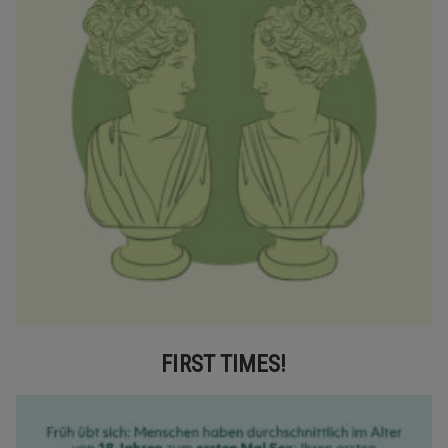
FIRST TIMES!