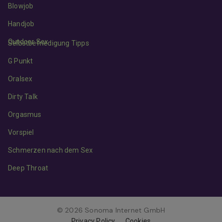
Blowjob
Handjob
Outdoor Sex
Selbstbefriedigung Tipps
G Punkt
Oralsex
Dirty Talk
Orgasmus
Vorspiel
Schmerzen nach dem Sex
Deep Throat
© 2026 Sonoma Internet GmbH
Privacy Policy
Cookies