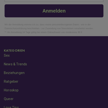
Anmelden
Mit der Anmeldung stimme ich zu, dass meine personenbezogenen Daten - wie in der
Datenschutzerklärung beschrieben - zur Zusendung von Newslettern verarbeitet werden.
** Ab Anmeldung 14 Tage gültig bei einem Einkaufswert von mindestens 90 €
KATEGORIEN
Sex
News & Trends
Beziehungen
Ratgeber
Horoskop
Queer
Love Tips