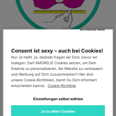
Ich möchte nicht
Die
Oberbrustweite
wird an der größten Stelle der Brust
Consent ist sexy – auch bei Cookies!
gemessen. Das Maßband sollte dabei locker anliegen, damit es
Nur Ja heißt Ja, deshalb fragen wir Dich, bevor wir 
die Brüste nicht zusammendrückt und die Messung verfälscht.
loslegen: Darf AMORELIE Cookies setzen, um Dein 
Außerdem solltest Du sicherstellen, dass das Band über dem
Erlebnis zu personalisieren, die Website zu verbessern 
Busen und Rücken auf derselben Höhe sitzt. Aus der Differenz
und Werbung auf Dich zuzuschneiden? Hier sind 
zwischen Ober- und Unterbrustweite ergibt sich Deine
unsere Cookie-Richtlinien, damit Du Dich informiert 
entscheiden kannst. 
Cookie-Richtlinie
Körbchengröße.
Einstellungen selbst wählen
Körbchengröße
Differenz (cm)
Ja zu allen Cookies