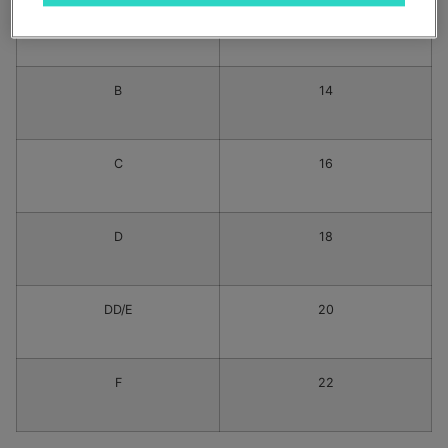
A
12
B
14
C
16
D
18
DD/E
20
F
22