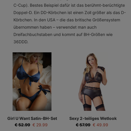
C-Cup). Bestes Beispiel dafür ist das berühmt-berüchtigte
Doppel-D. Ein DD-Körbchen ist einen Zoll größer als das D-
Körbchen. In den USA – die das britische Größensystem
übernommen haben – verwendet man auch
Dreifachbuchstaben und kommt auf BH-Größen wie
36DDD.
Girl U Want Satin-BH-Set
Sexy 2-teiliges Wetlook
mit sexy Höschen
BH-Set - Kurvig
€
52.99
€
29.99
€
57.99
€
49.99