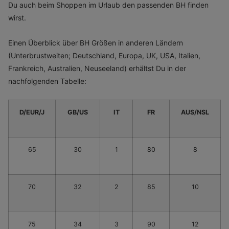
Du auch beim Shoppen im Urlaub den passenden BH finden
wirst.
Einen Überblick über BH Größen in anderen Ländern
(Unterbrustweiten; Deutschland, Europa, UK, USA, Italien,
Frankreich, Australien, Neuseeland) erhältst Du in der
nachfolgenden Tabelle:
D/EUR/J
GB/US
IT
FR
AUS/NSL
65
30
1
80
8
70
32
2
85
10
75
34
3
90
12