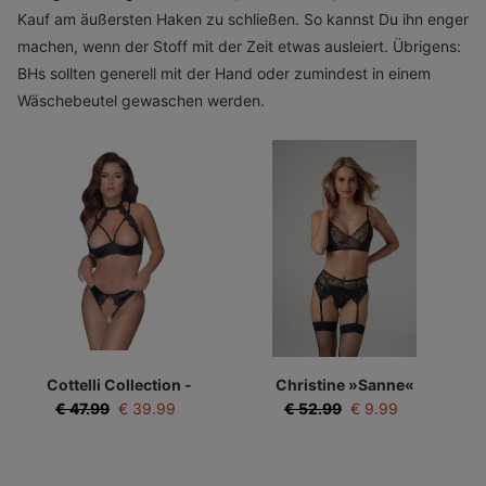
Kauf am äußersten Haken zu schließen. So kannst Du ihn enger
machen, wenn der Stoff mit der Zeit etwas ausleiert. Übrigens:
BHs sollten generell mit der Hand oder zumindest in einem
Wäschebeutel gewaschen werden.
Cottelli Collection -
Christine »Sanne«
Provokatives BH Set mit
Dessous-Set
€
47.99
€
39.99
€
52.99
€
9.99
schrittfreiem String