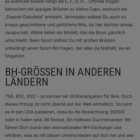
es eventuell besser klingt als E, F, G, H… Oftmals tragen
Menschen mit üppigen Brüsten zu kleine Cups, wodurch ein
„Doppel-Dekolleté“ entsteht. Vermeiden solltest Du auch zu
knapp geschnittene und gefütterte BHs, da hier leichter etwas
rauspurzelt. Wähle lieber ein Modell, das die Brust gänzlich
umschließt. Beim Sport solltest Du mit großen Brüsten
unbedingt einen Sport-BH tragen, der alles da festhält, wo es
hingehört.
BH-GRÖSSEN IN ANDEREN L
ÄNDERN
75B, 80C, 85D – so kennen wir Größenangaben für BHs. Doch
dieses Prinzip ist nicht überall auf der Welt einheitlich. So kann
es in den USA passieren, dass du die Bezeichnung 36DDD
oder in Italien eine 3B findest. Ein heilloses Durcheinander. Wir
führen Dich durch den internationalen BH-Dschungel und
erklären, was es mit diesen Unterschieden auf sich hat und wie